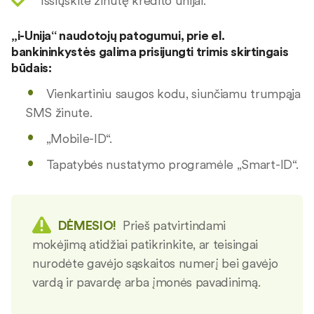
Išsiųskite žinutę kredito unijai.
„i-Unija“ naudotojų patogumui, prie el.
bankininkystės galima prisijungti trimis skirtingais
būdais:
Vienkartiniu saugos kodu, siunčiamu trumpąja
SMS žinute.
„Mobile-ID“.
Tapatybės nustatymo programėle „Smart-ID“.
DĖMESIO!
Prieš patvirtindami
mokėjimą atidžiai patikrinkite, ar teisingai
nurodėte gavėjo sąskaitos numerį bei gavėjo
vardą ir pavardę arba įmonės pavadinimą.