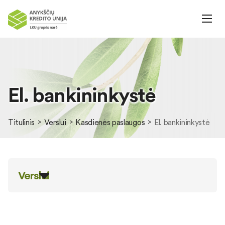
El. bankininkystė
Titulinis
Verslui
Kasdienės paslaugos
El. bankininkystė
Verslui