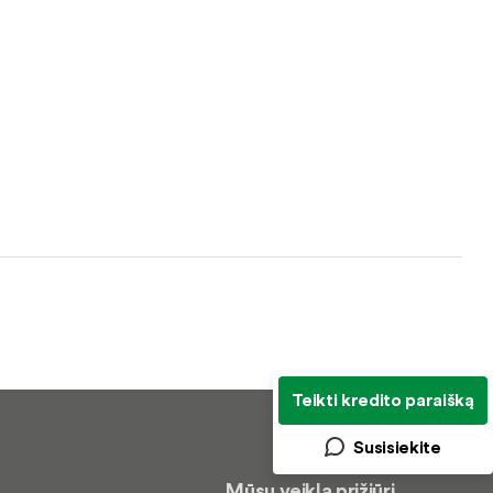
Teikti kredito paraišką
Susisiekite
Mūsų veiklą prižiūri