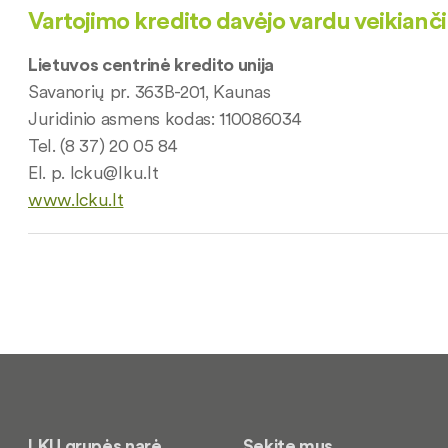
Vartojimo kredito davėjo vardu veikianči
Lietuvos centrinė kredito unija
Savanorių pr. 363B-201, Kaunas
Juridinio asmens kodas: 110086034
Tel. (8 37) 20 05 84
El. p.
lcku@lku.lt
www.lcku.lt
LKU grupės narė
Sekite mus