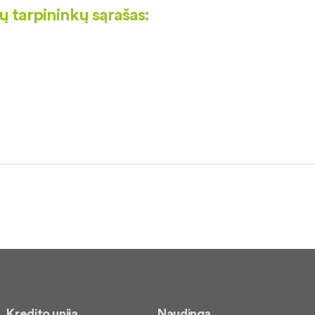
ų tarpininkų sąrašas:
Kredito unija
Naudinga