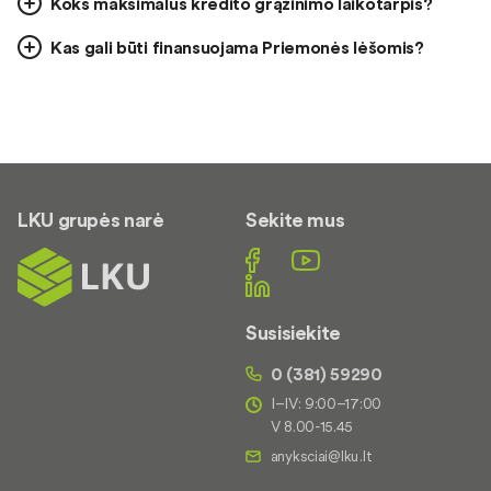
Koks maksimalus kredito grąžinimo laikotarpis?
Kas gali būti finansuojama Priemonės lėšomis?
LKU grupės narė
Sekite mus
Susisiekite
0 (381) 59290
I–IV: 9:00–17:00
V 8.00-15.45