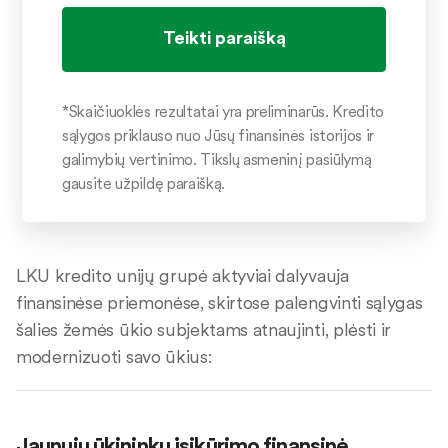
*Skaičiuoklės rezultatai yra preliminarūs. Kredito
sąlygos priklauso nuo Jūsų finansinės istorijos ir
galimybių vertinimo. Tikslų asmeninį pasiūlymą
gausite užpildę paraišką.
LKU kredito unijų grupė aktyviai dalyvauja
finansinėse priemonėse, skirtose palengvinti sąlygas
šalies žemės ūkio subjektams atnaujinti, plėsti ir
modernizuoti savo ūkius:
Jaunųjų ūkininkų įsikūrimo finansinė