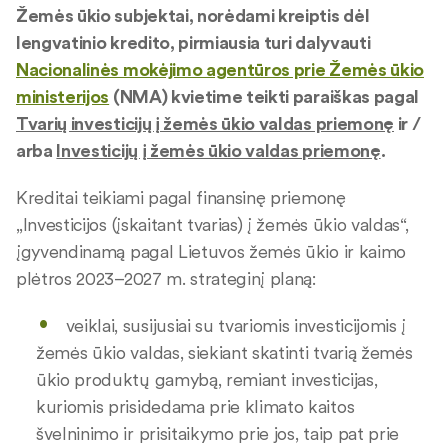
Žemės ūkio subjektai, norėdami kreiptis dėl
lengvatinio kredito, pirmiausia turi dalyvauti
Nacionalinės mokėjimo agentūros prie Žemės ūkio
ministerijos
(NMA) kvietime teikti paraiškas pagal
Tvarių investicijų į žemės ūkio valdas priemonę
ir /
arba
Investicijų į žemės ūkio valdas priemonę
.
Kreditai teikiami pagal finansinę priemonę
„Investicijos (įskaitant tvarias) į žemės ūkio valdas“,
įgyvendinamą pagal Lietuvos žemės ūkio ir kaimo
plėtros 2023–2027 m. strateginį planą:
veiklai, susijusiai su tvariomis investicijomis į
žemės ūkio valdas, siekiant skatinti tvarią žemės
ūkio produktų gamybą, remiant investicijas,
kuriomis prisidedama prie klimato kaitos
švelninimo ir prisitaikymo prie jos, taip pat prie