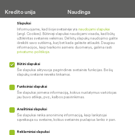
Kredito unija
Naudinga
Apie mus
Saugus paslaugų naudojimas
Slapukai
Informuojame, kad šioje svetainėje yra
naudojami slapukai
Kontaktai
Palūkanų normos
(angl. Cookies). Būtinieji slapukai naudojami visada, kad būtų
Valdymas
Paslaugų teikimo sąlygos ir
užtikrintas svetainės veikimas. Dėl kitų slapukų naudojimo galite
išreikšti savo sutikimą, kurį bet kada galėsite atšaukti. Daugiau
įkainiai
Socialinė atsakomybė
informacijos, kaip tvarkomi asmens duomenys, galima rasti
privatumo politikoje
.
Kredito tarpininkai
Paslaugų sutrikimai
Būtini slapukai
Pranešėjų apsauga
Šie slapukai aktyvuoja pagrindines svetainės funkcijas. Be šių
slapukų svetainė neveiks tinkamai.
Funkciniai slapukai
Mūsų veiklą prižiūri
Šie slapukai įsimena informaciją, kokius nustatymus vartotojas
jau buvo atlikęs, pvz., kalbos pasirinkimas.
Privatumo politika
Naudojami slapukai
Analitiniai slapukai
Pinigų plovimo prevencija
Šie slapukai renka anoniminę informaciją, kaip lankytojai
sąveikauja su svetaine, kokius svetainės puslapius lanko ir pan.
Skundų nagrinėjimas
© 2026 LKU kredito unijų grupė
Prieinamumo pareiškimas
Reklaminiai slapukai