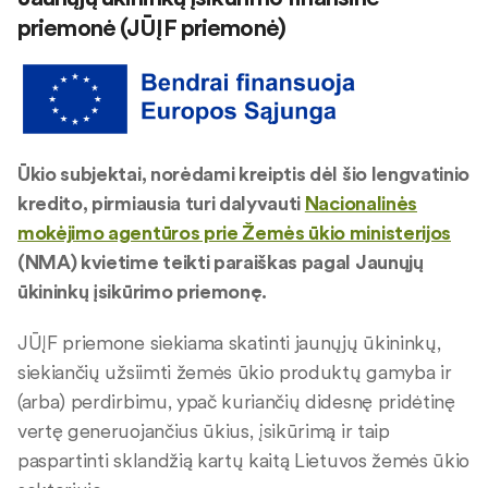
priemonė (JŪĮF priemonė)
Ūkio subjektai, norėdami kreiptis dėl šio lengvatinio
kredito, pirmiausia turi dalyvauti
Nacionalinės
mokėjimo agentūros prie Žemės ūkio ministerijos
(NMA) kvietime teikti paraiškas pagal Jaunųjų
ūkininkų įsikūrimo priemonę.
JŪĮF priemone siekiama skatinti jaunųjų ūkininkų,
siekiančių užsiimti žemės ūkio produktų gamyba ir
(arba) perdirbimu, ypač kuriančių didesnę pridėtinę
vertę generuojančius ūkius, įsikūrimą ir taip
paspartinti sklandžią kartų kaitą Lietuvos žemės ūkio