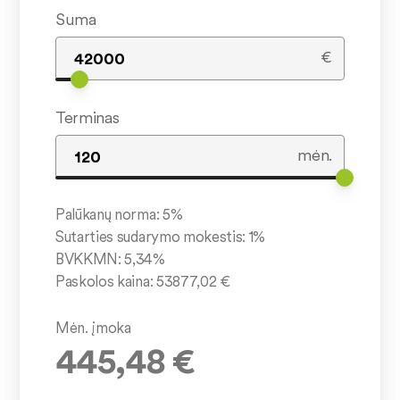
Suma
€
Terminas
mėn.
Palūkanų norma:
5
%
Sutarties sudarymo mokestis:
1
%
BVKKMN:
5,34
%
Paskolos kaina:
53877,02
€
Mėn. įmoka
445,48
€