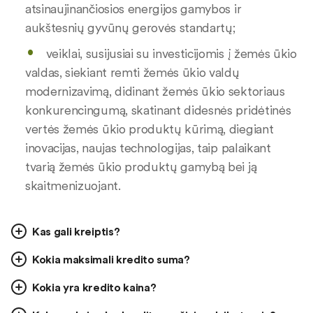
atsinaujinančiosios energijos gamybos ir
aukštesnių gyvūnų gerovės standartų;
veiklai, susijusiai su investicijomis į žemės ūkio
valdas, siekiant remti žemės ūkio valdų
modernizavimą, didinant žemės ūkio sektoriaus
konkurencingumą, skatinant didesnės pridėtinės
vertės žemės ūkio produktų kūrimą, diegiant
inovacijas, naujas technologijas, taip palaikant
tvarią žemės ūkio produktų gamybą bei ją
skaitmenizuojant.
Kas gali kreiptis?
Kokia maksimali kredito suma?
Kokia yra kredito kaina?